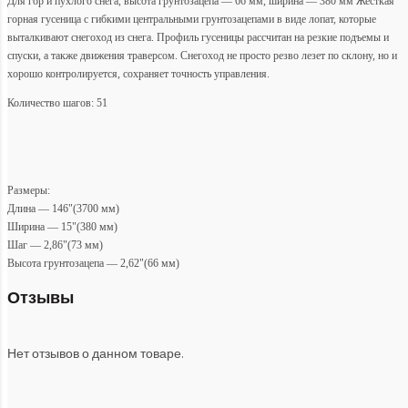
Для гор и пухлого снега, высота грунтозацепа — 66 мм, ширина — 380 мм Жесткая
горная гусеница с гибкими центральными грунтозацепами в виде лопат, которые
выталкивают снегоход из снега. Профиль гусеницы рассчитан на резкие подъемы и
спуски, а также движения траверсом. Снегоход не просто резво лезет по склону, но и
хорошо контролируется, сохраняет точность управления.
Количество шагов: 51
Размеры:
Длина — 146"(3700 мм)
Ширина — 15"(380 мм)
Шаг — 2,86"(73 мм)
Высота грунтозацепа — 2,62"(66 мм)
Отзывы
Нет отзывов о данном товаре.