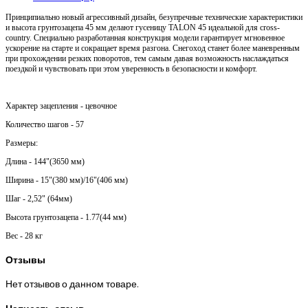
Принципиально новый агрессивный дизайн, безупречные технические характеристики
и высота грунтозацепа 45 мм делают гусеницу TALON 45 идеальной для сross-
country. Специально разработанная конструкция модели гарантирует мгновенное
ускорение на старте и сокращает время разгона. Снегоход станет более маневренным
при прохождении резких поворотов, тем самым давая возможность наслаждаться
поездкой и чувствовать при этом уверенность в безопасности и комфорт.
Характер зацепления - цевочное
Количество шагов - 57
Размеры:
Длина - 144"(3650 мм)
Ширина - 15"(380 мм)/16"(406 мм)
Шаг - 2,52" (64мм)
Высота грунтозацепа - 1.77(44 мм)
Вес - 28 кг
Отзывы
Нет отзывов о данном товаре.