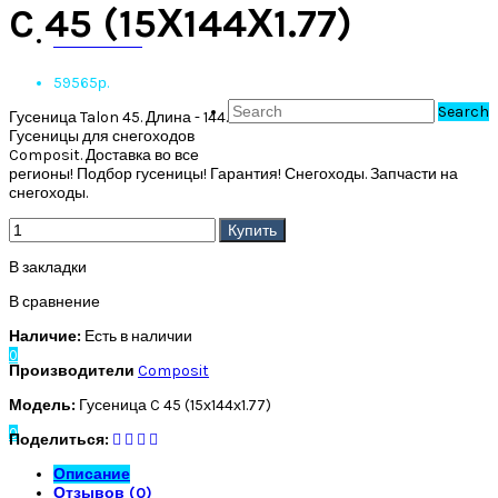
C 45 (15Х144Х1.77)
Личный кабинет
КОНТАКТЫ
59565р.
Закладки (0)
Search
Гусеница Talon 45. Длина - 144.
Гусеницы для снегоходов
Composit. Доставка во все
регионы! Подбор гусеницы! Гарантия! Снегоходы. Запчасти на
Оформить заказ
снегоходы.
Купить
Заказать звонок
В закладки
В сравнение
Наличие:
Есть в наличии
0
Производители
Composit
Модель:
Гусеница C 45 (15х144х1.77)
0
Поделиться:
Описание
Отзывов (0)