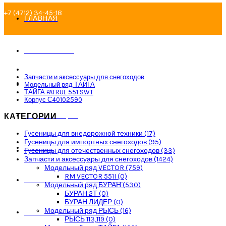
+7 (4712) 34-45-18
ГЛАВНАЯ
+7-910-731-01-18
О КОМПАНИИ
Запчасти и аксессуары для снегоходов
ДОСТАВКА
snegohod_servis@mail.ru
Модельный ряд ТАЙГА
ТАЙГА PATRUL 551 SWT
Корпус С40102590
ИНФОРМАЦИЯ
КАТЕГОРИИ
Закладки (0)
Гусеницы для внедорожной техники (17)
Гусеницы для импортных снегоходов (95)
ОПЛАТА
Гусеницы для отечественных снегоходов (33)
Запчасти и аксессуары для снегоходов (1424)
0
/
0р.
Модельный ряд VECTOR (759)
RM VECTOR 551I (0)
ОТЗЫВЫ И ПРЕДЛОЖЕНИЯ
Модельный ряд БУРАН (530)
БУРАН 2Т (0)
Ваша корзина пуста!
БУРАН ЛИДЕР (0)
Модельный ряд РЫСЬ (16)
ГАРАНТИЯ И ВОЗВРАТ
РЫСЬ 113,119 (0)