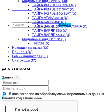
Модельный ряд ТАЙГА (109)
ТАЙГА PATRUL 550 SWT (0)
Личный кабинет
КОНТАКТЫ
ТАЙГА PATRUL 551 SWT (0)
ТАЙГА PATRUL 800 SWT (0)
ТАЙГА АТАКА 551 II (0)
ТАЙГА БАРС 850 (0)
Закладки (0)
Search
ТАЙГА ВАРЯГ 500/КЛАССИКА (0)
ТАЙГА ВАРЯГ 550 (0)
ТАЙГА ВАРЯГ 550 V (0)
Модельный ряд ТИКСИ (9)
Оформить заказ
ТИКСИ (0)
Накладки на лыжи (10)
Прицепы (0)
Ремни вариатора (55)
Заказать звонок
Снегоходы (17)
@INSTAGRAM
Заявка
×
0
Я даю согласие на обработку своих персональных данных
0
Введите код в поле ниже