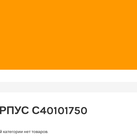
РПУС С40101750
й категории нет товаров.