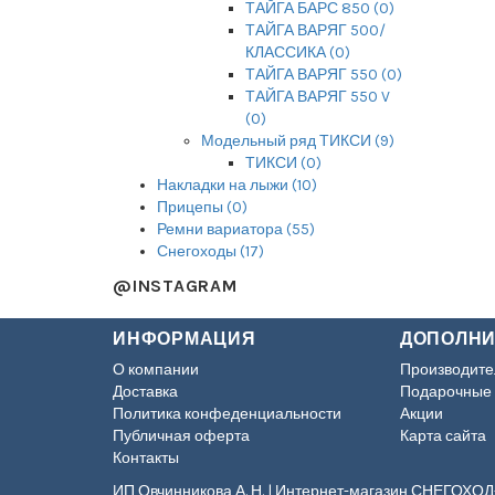
ТАЙГА БАРС 850 (0)
ТАЙГА ВАРЯГ 500/
КЛАССИКА (0)
ТАЙГА ВАРЯГ 550 (0)
ТАЙГА ВАРЯГ 550 V
(0)
Модельный ряд ТИКСИ (9)
ТИКСИ (0)
Накладки на лыжи (10)
Прицепы (0)
Ремни вариатора (55)
Снегоходы (17)
@INSTAGRAM
ИНФОРМАЦИЯ
ДОПОЛН
О компании
Производите
Доставка
Подарочные
Политика конфеденциальности
Акции
Публичная оферта
Карта сайта
Контакты
ИП Овчинникова А. Н. | Интернет-магазин СНЕГОХОД