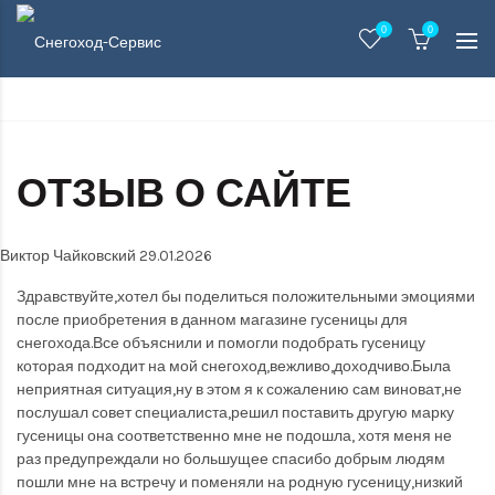
0
0
ОТЗЫВ О САЙТЕ
Виктор Чайковский 29.01.2026
Здравствуйте,хотел бы поделиться положительными эмоциями
после приобретения в данном магазине гусеницы для
снегохода.Все объяснили и помогли подобрать гусеницу
которая подходит на мой снегоход,вежливо,доходчиво.Была
неприятная ситуация,ну в этом я к сожалению сам виноват,не
послушал совет специалиста,решил поставить другую марку
гусеницы она соответственно мне не подошла, хотя меня не
раз предупреждали но большущее спасибо добрым людям
пошли мне на встречу и поменяли на родную гусеницу,низкий