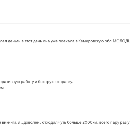
слел деньги в этот день она уже поехала в Кемеровскую обл. МОЛО
перативную работу и быструю отправку.
ем.
кинга 3 ... доволен... отходил чуть больше 2000км.. всего пару раз у