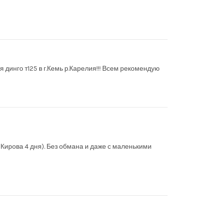
динго т125 в г.Кемь р.Карелия!!! Всем рекомендую
 Кирова 4 дня). Без обмана и даже с маленькими