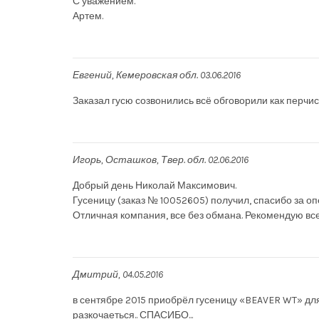
С уважением.
Артем.
Евгений
Кемеровская обл.
03.06.2016
Заказал гусю созвонились всё обговорили как перчи
Игорь
Осташков, Твер. обл.
02.06.2016
Добрый день Николай Максимович.
Гусеницу (заказ № 10052605) получил, спасибо за о
Отличная компания, все без обмана. Рекомендую вс
Дмитрий
04.05.2016
в сентябре 2015 приобрёл гусеницу «BEAVER WT» для ви
разкочаеться.. СПАСИБО...