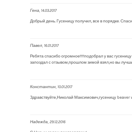
Гена
14.03.2017
Добрый день. Гусеницу получил, все в порядке. Спаси
Павел
16.01.2017
Ребята спасибо огромное!!!!!подобрал у вас гусеницу
запоздал с отзывом,прошлом зимой взял,но вы лучшие
Константин
10.01.2017
Здравствуйте,Николай Максимович,гусеницу beaver w
Надежда
29.12.2016