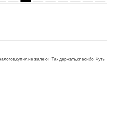
налогов,купил,не жалею!!!!Так держать,спасибо! Чуть