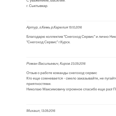
С уважением, Василий.
г. Сыктывкар.
Артур
г.Кемь р.Карелия
19.10.2016
Благодарю коллектив "Снегоход Сервис" и лично Ник
"Снегоход Сервис" г.Курск.
Роман Васильевич
Киров
23.09.2016
Отзыв о работе команды снегоход-сервис
Кто еще сомневается - смело заказывайте, не пугайт
приятностями.
Николаю Максимовичу огромное спасибо еще раз! П
Михаил
13.09.2016