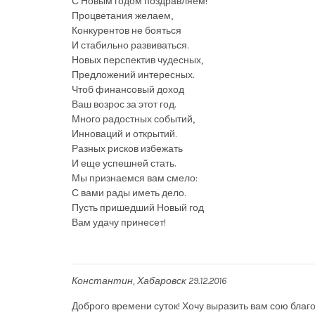
С Новым годом поздравляем!
Процветания желаем,
Конкурентов не бояться
И стабильно развиваться.
Новых перспектив чудесных,
Предложений интересных.
Чтоб финансовый доход
Ваш возрос за этот год.
Много радостных событий,
Инноваций и открытий.
Разных рисков избежать
И еще успешней стать.
Мы признаемся вам смело:
С вами рады иметь дело.
Пусть пришедший Новый год
Вам удачу принесет!
Константин
Хабаровск
29.12.2016
Доброго времени суток! Хочу выразить вам сою благо